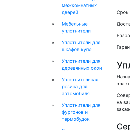
межкомнатных
дверей
Срок 
Мебельные
Доста
уплотнители
Разра
Уплотнители для
Гаран
шкафов купе
Уплотнители для
Уп
деревянных окон
Назна
Уплотнительная
эласт
резина для
автомобиля
Совер
на ва
Уплотнители для
заказ
фургонов и
термобудок
Се