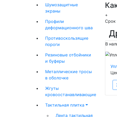
Как
Шумозащитные
экраны
+
Срок 
Профили
деформационного шва
Д
Противоскользящие
В нал
пороги
Резиновые отбойники
и буферы
Уп
Металлические тросы
Це
в оболочке
Жгуты
кровоостанавливающие
Тактильная плитка
Лента тактильная