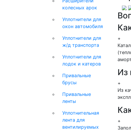
Расширители
колесных арок
Во
Уплотнители для
Как
окон автомобиля
Уплотнители для
+
ж/д транспорта
Ката
(тепл
Уплотнители для
аморт
лодок и катеров
Из
Привальные
брусы
+
Из ка
Привальные
экспл
ленты
Как
Уплотнительная
лента для
+
вентилируемых
Запол