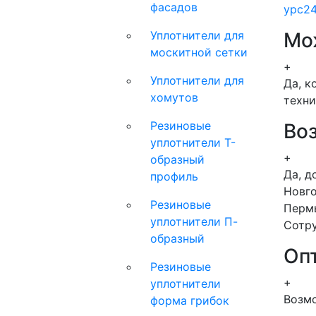
фасадов
ypc2
Уплотнители для
Мож
москитной сетки
+
Уплотнители для
Да, к
хомутов
техни
Резиновые
Во
уплотнители Т-
+
образный
Да, д
профиль
Новго
Резиновые
Пермь
уплотнители П-
Сотру
образный
Оп
Резиновые
+
уплотнители
Возмо
форма грибок