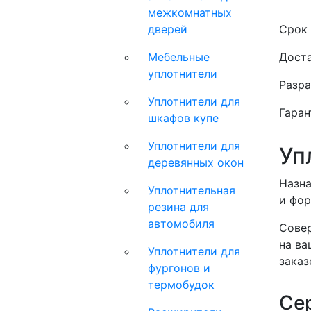
межкомнатных
дверей
Срок 
Мебельные
Доста
уплотнители
Разра
Уплотнители для
Гаран
шкафов купе
Уплотнители для
Уп
деревянных окон
Назна
Уплотнительная
и фор
резина для
автомобиля
Совер
на ва
Уплотнители для
заказ
фургонов и
термобудок
Се