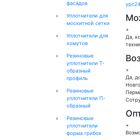
фасадов
ypc2
Уплотнители для
Мож
москитной сетки
+
Уплотнители для
Да, к
хомутов
техни
Резиновые
Во
уплотнители Т-
+
образный
Да, д
профиль
Новго
Резиновые
Пермь
уплотнители П-
Сотру
образный
Оп
Резиновые
+
уплотнители
Возмо
форма грибок