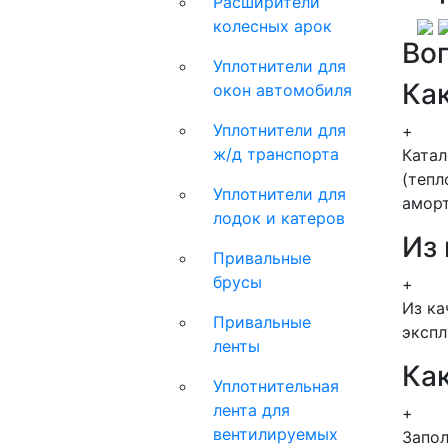
Расширители
колесных арок
Во
Уплотнители для
Как
окон автомобиля
Уплотнители для
+
ж/д транспорта
Ката
(тепл
Уплотнители для
аморт
лодок и катеров
Из
Привальные
брусы
+
Из ка
Привальные
экспл
ленты
Как
Уплотнительная
лента для
+
вентилируемых
Запол