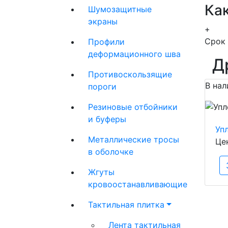
Как
Шумозащитные
экраны
+
Срок 
Профили
деформационного шва
Д
Противоскользящие
В нал
пороги
Резиновые отбойники
и буферы
Уп
Металлические тросы
Це
в оболочке
Жгуты
кровоостанавливающие
Тактильная плитка
Лента тактильная