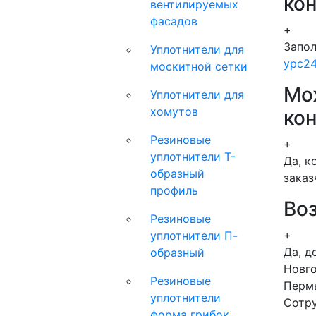
кон
вентилируемых
фасадов
+
Запол
Уплотнители для
ypc2
москитной сетки
Мо
Уплотнители для
хомутов
кон
Резиновые
+
уплотнители Т-
Да, к
образный
заказ
профиль
Во
Резиновые
+
уплотнители П-
Да, д
образный
Новго
Резиновые
Пермь
уплотнители
Сотру
форма грибок