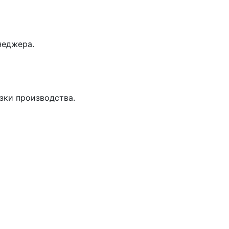
неджера.
зки производства.