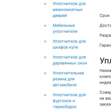
Уплотнители для
межкомнатных
дверей
Срок 
Мебельные
Доста
уплотнители
Разра
Уплотнители для
Гаран
шкафов купе
Уплотнители для
Уп
деревянных окон
Назна
Уплотнительная
компо
резина для
инди
автомобиля
Совер
Уплотнители для
на ва
фургонов и
заказ
термобудок