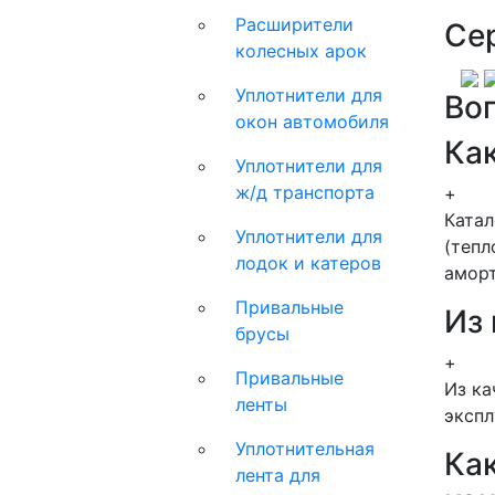
Расширители
Се
колесных арок
Уплотнители для
Во
окон автомобиля
Как
Уплотнители для
ж/д транспорта
+
Ката
Уплотнители для
(тепл
лодок и катеров
аморт
Привальные
Из
брусы
+
Привальные
Из ка
ленты
экспл
Уплотнительная
Как
лента для