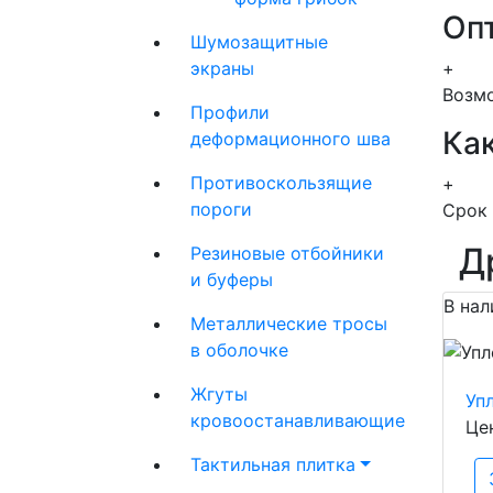
Оп
Шумозащитные
экраны
+
Возмо
Профили
Как
деформационного шва
Противоскользящие
+
пороги
Срок 
Д
Резиновые отбойники
и буферы
В нал
Металлические тросы
в оболочке
Жгуты
Уп
кровоостанавливающие
Це
Тактильная плитка