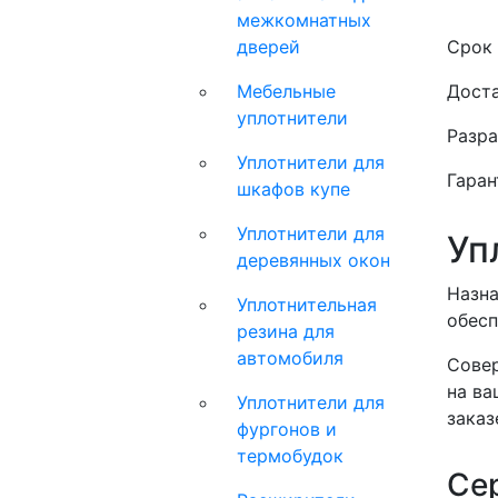
межкомнатных
дверей
Срок 
Мебельные
Доста
уплотнители
Разра
Уплотнители для
Гаран
шкафов купе
Уплотнители для
Уп
деревянных окон
Назна
Уплотнительная
обесп
резина для
автомобиля
Совер
на ва
Уплотнители для
заказ
фургонов и
термобудок
Се