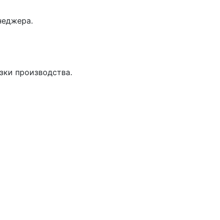
неджера.
зки производства.