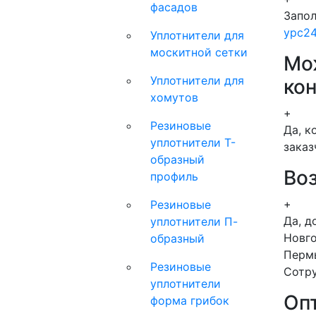
фасадов
Запол
ypc2
Уплотнители для
москитной сетки
Мо
Уплотнители для
кон
хомутов
+
Резиновые
Да, к
уплотнители Т-
заказ
образный
Во
профиль
+
Резиновые
Да, д
уплотнители П-
Новго
образный
Пермь
Резиновые
Сотру
уплотнители
Оп
форма грибок