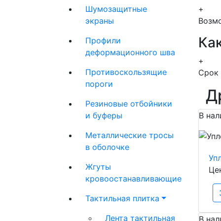
Шумозащитные
+
экраны
Возмо
Как
Профили
деформационного шва
+
Противоскользящие
Срок 
пороги
Д
Резиновые отбойники
и буферы
В нал
Металлические тросы
в оболочке
Уп
Жгуты
Це
кровоостанавливающие
Тактильная плитка
Лента тактильная
В нал