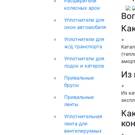
Расширители
колесных арок
Во
Уплотнители для
Как
окон автомобиля
Уплотнители для
+
ж/д транспорта
Ката
(тепл
Уплотнители для
аморт
лодок и катеров
Из
Привальные
брусы
+
Из ка
Привальные
экспл
ленты
Как
Уплотнительная
ко
лента для
вентилируемых
+