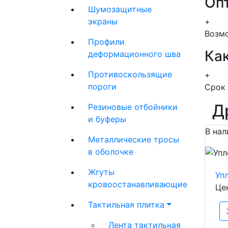
Оп
Шумозащитные
экраны
+
Возмо
Профили
Как
деформационного шва
Противоскользящие
+
пороги
Срок 
Д
Резиновые отбойники
и буферы
В нал
Металлические тросы
в оболочке
Жгуты
Уп
кровоостанавливающие
Це
Тактильная плитка
Лента тактильная