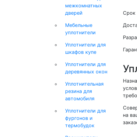
межкомнатных
дверей
Срок 
Мебельные
Доста
уплотнители
Разра
Уплотнители для
Гаран
шкафов купе
Уплотнители для
Уп
деревянных окон
Назна
Уплотнительная
услов
резина для
требо
автомобиля
Совер
Уплотнители для
на ва
фургонов и
заказ
термобудок