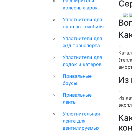
Расширители
Се
колесных арок
Уплотнители для
Во
окон автомобиля
Как
Уплотнители для
ж/д транспорта
+
Ката
Уплотнители для
(тепл
лодок и катеров
аморт
Привальные
Из
брусы
+
Привальные
Из ка
ленты
экспл
Уплотнительная
Как
лента для
ко
вентилируемых