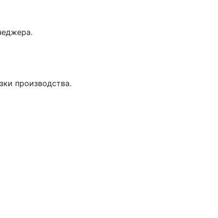
неджера.
зки производства.