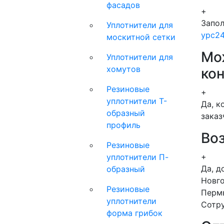
фасадов
+
Запол
Уплотнители для
ypc2
москитной сетки
Мо
Уплотнители для
хомутов
кон
Резиновые
+
уплотнители Т-
Да, к
образный
заказ
профиль
Во
Резиновые
+
уплотнители П-
Да, д
образный
Новго
Резиновые
Пермь
уплотнители
Сотру
форма грибок