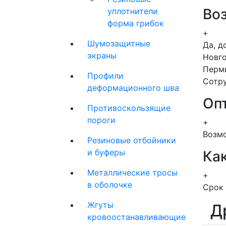
Во
уплотнители
форма грибок
+
Шумозащитные
Да, д
экраны
Новго
Пермь
Профили
Сотру
деформационного шва
Оп
Противоскользящие
пороги
+
Возмо
Резиновые отбойники
и буферы
Как
Металлические тросы
+
в оболочке
Срок 
Жгуты
Д
кровоостанавливающие