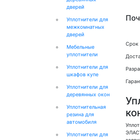
дверей
Поч
Уплотнители для
межкомнатных
дверей
Срок 
Мебельные
уплотнители
Доста
Уплотнители для
Разра
шкафов купе
Гаран
Уплотнители для
деревянных окон
Уп
Уплотнительная
ко
резина для
автомобиля
Уплот
ЭЛАСТ
Уплотнители для
заявк