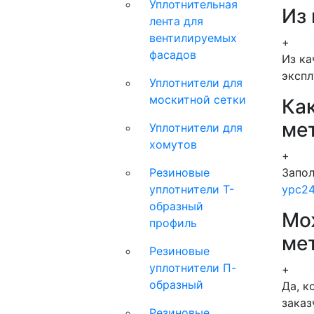
Уплотнительная
Из
лента для
вентилируемых
+
фасадов
Из ка
экспл
Уплотнители для
москитной сетки
Как
ме
Уплотнители для
хомутов
+
Запол
Резиновые
ypc2
уплотнители Т-
образный
Мо
профиль
ме
Резиновые
уплотнители П-
+
образный
Да, к
заказ
Резиновые