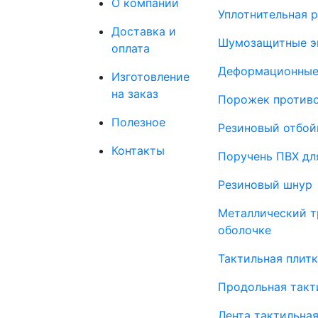
О компании
Уплотнительная 
Доставка и
Шумозащитные э
оплата
Деформационные
Изготовление
на заказ
Порожек против
Полезное
Резиновый отбой
Контакты
Поручень ПВХ дл
Резиновый шнур
Металлический т
оболочке
Тактильная плит
Продольная такт
Лента тактильна