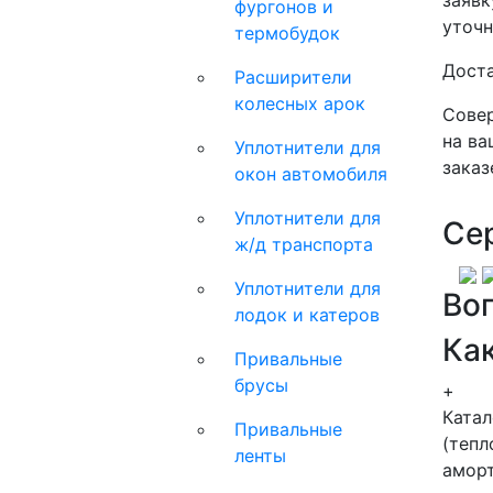
фургонов и
уточн
термобудок
Доста
Расширители
колесных арок
Совер
на ва
Уплотнители для
заказ
окон автомобиля
Уплотнители для
Се
ж/д транспорта
Уплотнители для
Во
лодок и катеров
Как
Привальные
брусы
+
Ката
Привальные
(тепл
ленты
аморт