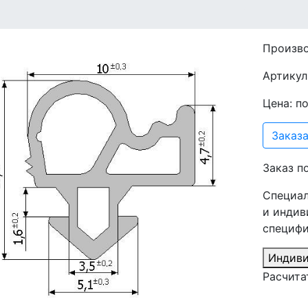
Произв
Артикул:
Цена: п
Заказа
Заказ п
Специал
и индив
специфи
Индиви
Расчита