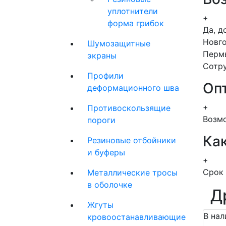
уплотнители
+
форма грибок
Да, д
Новго
Шумозащитные
Пермь
экраны
Сотру
Профили
Оп
деформационного шва
+
Противоскользящие
Возмо
пороги
Как
Резиновые отбойники
и буферы
+
Срок 
Металлические тросы
в оболочке
Д
Жгуты
В нал
кровоостанавливающие