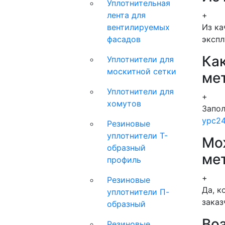
Уплотнительная
лента для
+
вентилируемых
Из ка
фасадов
экспл
Как
Уплотнители для
москитной сетки
ме
Уплотнители для
+
хомутов
Запол
ypc2
Резиновые
уплотнители Т-
Мо
образный
ме
профиль
+
Резиновые
Да, к
уплотнители П-
заказ
образный
Во
Резиновые