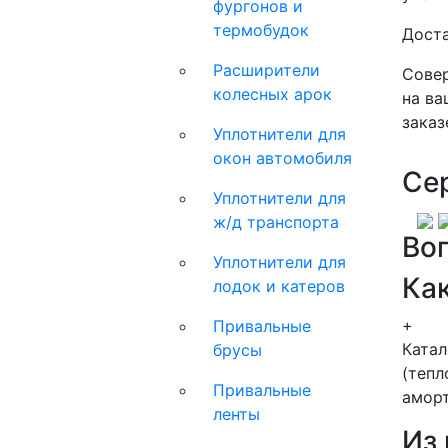
фургонов и
термобудок
Доста
Расширители
Совер
колесных арок
на ва
заказ
Уплотнители для
окон автомобиля
Се
Уплотнители для
ж/д транспорта
Во
Уплотнители для
Как
лодок и катеров
+
Привальные
Ката
брусы
(тепл
Привальные
аморт
ленты
Из