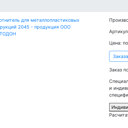
Произв
Артикул
Цена: п
Заказа
Заказ п
Специал
и индив
специфи
Индиви
Расчита