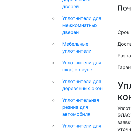
дверей
Поч
Уплотнители для
межкомнатных
дверей
Срок 
Мебельные
Доста
уплотнители
Разра
Уплотнители для
Гаран
шкафов купе
Уплотнители для
Уп
деревянных окон
ко
Уплотнительная
резина для
Уплот
автомобиля
ЭЛАСТ
заявк
Уплотнители для
уточн